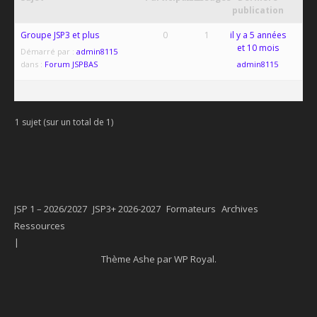
publication
Groupe JSP3 et plus
0
1
il y a 5 années
et 10 mois
Démarré par :
admin8115
dans :
Forum JSPBAS
admin8115
1 sujet (sur un total de 1)
JSP 1 – 2026/2027
JSP3+ 2026-2027
Formateurs
Archives
Ressources
Thème Ashe par
WP Royal
.