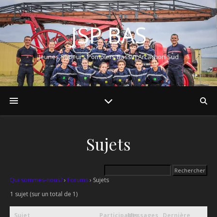
JSP BAS
Jeunes Sapeurs Pompiers Bassin Arcachon Sud
Sujets
Qui sommes-nous?
›
Forums
›
Sujets
1 sujet (sur un total de 1)
Sujet
Participants
Messages
Dernière