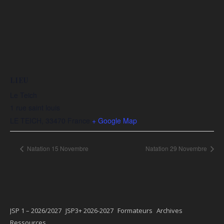
LIEU
Le Teich
1 rue saint louis
LE TEICH
,
33470
France
+ Google Map
Natation 15 Novembre
Natation 29 Novembre
JSP 1 – 2026/2027
JSP3+ 2026-2027
Formateurs
Archives
Ressources