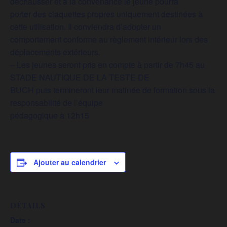
déchausser et à la convenance le jeune pourra
porter des claquettes propres uniquement destinées à
cette utilisation. Il conviendra d’adopter un
comportement conforme au règlement intérieur lors des
déplacements extérieurs.
– Les jeunes seront pris en compte à partir de 7h45 au
STADE NAUTIQUE DE LA TESTE DE
BUCH puis termineront leur matinée de formation sous la
responsabilité de l’équipe
pédagogique à 12h15
Ajouter au calendrier
DÉTAILS
Date :