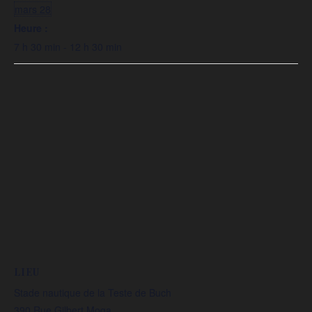
mars 28
Heure :
7 h 30 min - 12 h 30 min
LIEU
Stade nautique de la Teste de Buch
390 Rue Gilbert Moga