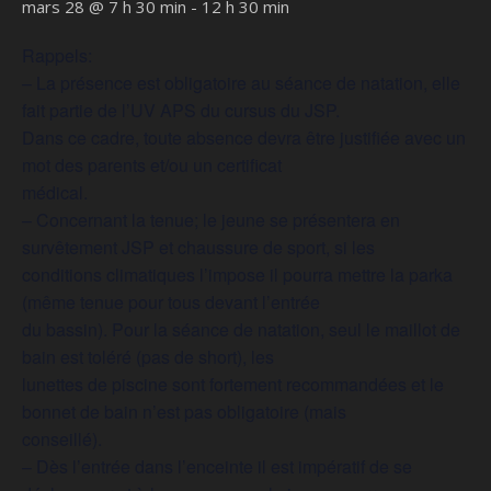
mars 28 @ 7 h 30 min
-
12 h 30 min
Rappels:
– La présence est obligatoire au séance de natation, elle
fait partie de l’UV APS du cursus du JSP.
Dans ce cadre, toute absence devra être justifiée avec un
mot des parents et/ou un certificat
médical.
– Concernant la tenue; le jeune se présentera en
survêtement JSP et chaussure de sport, si les
conditions climatiques l’impose il pourra mettre la parka
(même tenue pour tous devant l’entrée
du bassin). Pour la séance de natation, seul le maillot de
bain est toléré (pas de short), les
lunettes de piscine sont fortement recommandées et le
bonnet de bain n’est pas obligatoire (mais
conseillé).
– Dès l’entrée dans l’enceinte il est impératif de se